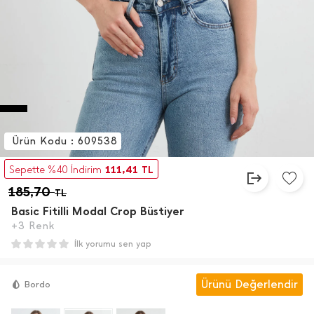
Ürün Kodu : 609538
111,41
Sepette %40 İndirim
TL
185,70
TL
Basic Fitilli Modal Crop Büstiyer
+3 Renk
İlk yorumu sen yap
Ürünü Değerlendir
Bordo