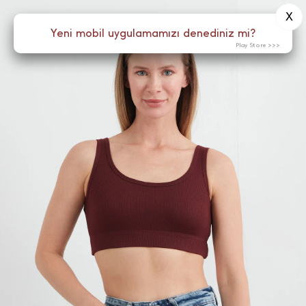
X
0
Yeni mobil uygulamamızı denediniz mi?
Menü
Play Store >>>