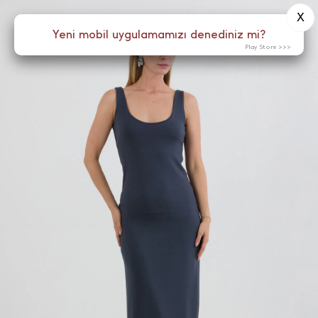
X
0
Yeni mobil uygulamamızı denediniz mi?
Menü
Play Store >>>