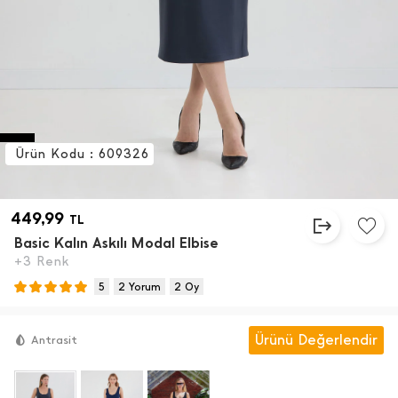
Ürün Kodu : 609326
449,99
TL
Basic Kalın Askılı Modal Elbise
+3 Renk
5
2 Yorum
2 Oy
Ürünü Değerlendir
Antrasit