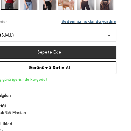
Bedeniniz hakkında yardım
Beden
 (S,M,L)
Sepete Ekle
Görünümü Satın Al
iş günü içerisinde kargoda!
lgileri
iği
k %5 Elastan
likleri
üz