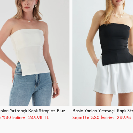
nları Yırtmaçlı Kaplı Straplez Bluz
Basic Yanları Yırtmaçlı Kaplı St
249,98
249,98
 %30 İndirim
TL
Sepette %30 İndirim