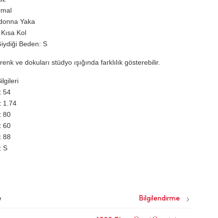
rmal
donna Yaka
 Kısa Kol
iydiği Beden: S
renk ve dokuları stüdyo ışığında farklılık gösterebilir.
lgileri
54
1.74
80
60
88
S
e