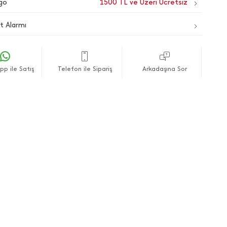
go
1500 TL ve Üzeri Ücretsiz
t Alarmı
p ile Satış
Telefon ile Sipariş
Arkadaşına Sor