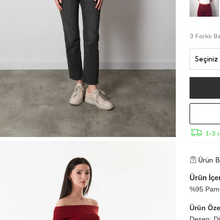
3 Farklı 
Seçiniz
1-3 
Ürün Bi
Ürün İçer
%95 Pamu
Ürün Özel
Desen: D