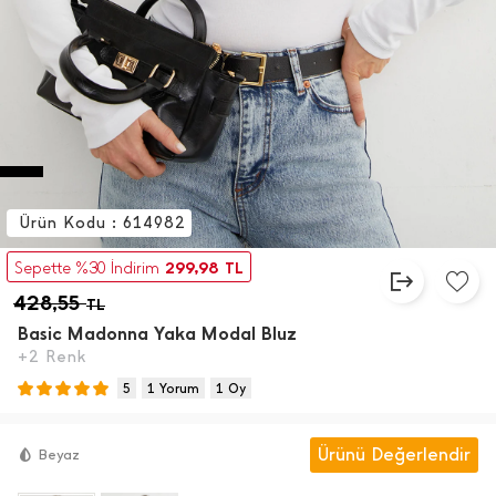
Ürün Kodu : 614982
299,98
Sepette %30 İndirim
TL
428,55
TL
Basic Madonna Yaka Modal Bluz
+2 Renk
5
1 Yorum
1 Oy
Ürünü Değerlendir
Beyaz