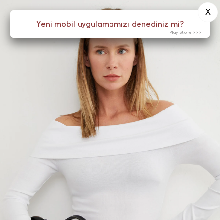
X
0
Yeni mobil uygulamamızı denediniz mi?
Menü
Play Store >>>