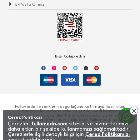
Bizi takip edin
Fullamoda ile renklerin özgürlüğüne katılmaya hazır olun!
Fullamoda ile kadın ve erkek giyimde kendi hikayenizi
tamamlayacağınız göz alıcı trend koleksiyonlar sizleri bekliyor!
Çerez Politikası
Moda trendlerini yakından takip eden Fullamoda, çeşitli
Çerezler,
fullamoda.com
sitesini ve hizmetlerimizi
kategorilerde sunduğu giyim ürünlerinden, elbise, sweatshirt,
kargo pantolon, tişört gibi yüzlerce zengin ürün koleksiyonuna
daha etkin bir şekilde kullanmamızı sağlamaktadır.
sahiptir. Üstelik erkek giyim ve tesettür giyimde de çok fazla ürün
Çerezlerle ilgili detaylı bilgi için
Çerez Politikamızı
skalası yer almaktadır. Fullamoda iddialı ürünler ile her zaman
ziyaret edebilirsiniz.