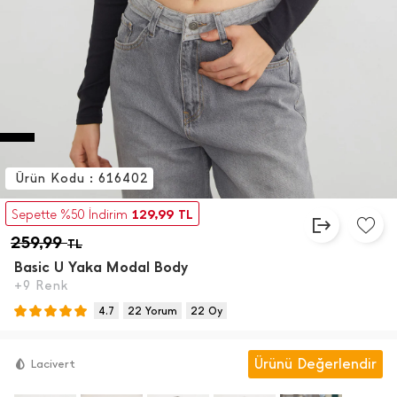
Ürün Kodu : 616402
129,99
Sepette %50 İndirim
TL
259,99
TL
Basic U Yaka Modal Body
+9 Renk
4.7
22 Yorum
22 Oy
Ürünü Değerlendir
Lacivert