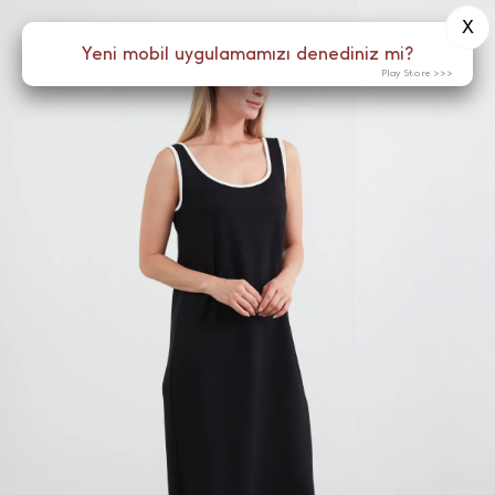
X
0
Yeni mobil uygulamamızı denediniz mi?
Menü
Play Store >>>