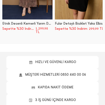
Etnik Desenli Kemerli Yarım Düğmeli Elbise
Fular Detaylı Bisiklet Yaka Elbise
Sepette %30 İndirim
1.299,98
Sepette %30 İndirim
TL
299,99
TL
HIZLI VE GÜVENLİ KARGO
MÜŞTERİ HİZMETLERİ 0850 440 00 06
KAPIDA NAKİT ÖDEME
3 İŞ GÜNÜ İÇİNDE KARGO