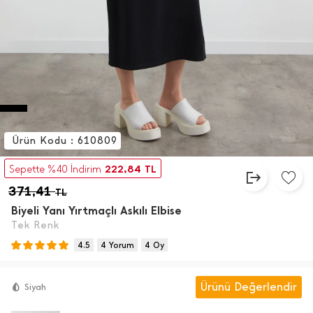
Ürün Kodu : 610809
222,84
Sepette %40 İndirim
TL
371,41
TL
Biyeli Yanı Yırtmaçlı Askılı Elbise
Tek Renk
4.5
4 Yorum
4 Oy
Ürünü Değerlendir
Siyah