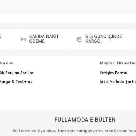
0
KAPIDA NAKİT
3 İŞ GÜNÜ İÇİNDE
ÖDEME
KARGO
Yardım
Müşteri Hizmetle
Sık Sorulan Sorular
İletişim Formu
Kargo & Teslimat
İptal Ve İade Şartla
FULLAMODA E-BÜLTEN
Bültenimize üye olup, tüm yeni kampanya ve fırsatlardan hab