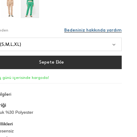
Bedeniniz hakkında yardım
Beden
 (S,M,L,XL)
Sepete Ekle
iş günü içerisinde kargoda!
lgileri
iği
k %30 Polyester
likleri
esensiz