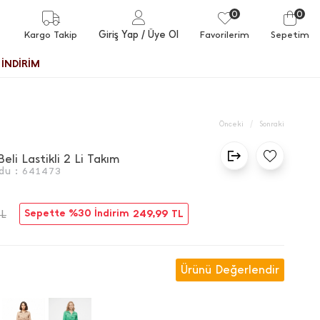
0
0
Giriş Yap
/ Üye Ol
Kargo Takip
Favorilerim
Sepetim
İNDİRİM
/
Önceki
Sonraki
 Beli Lastikli 2 Li Takım
du :
641473
Sepette %30 İndirim
249,99
TL
TL
Ürünü Değerlendir