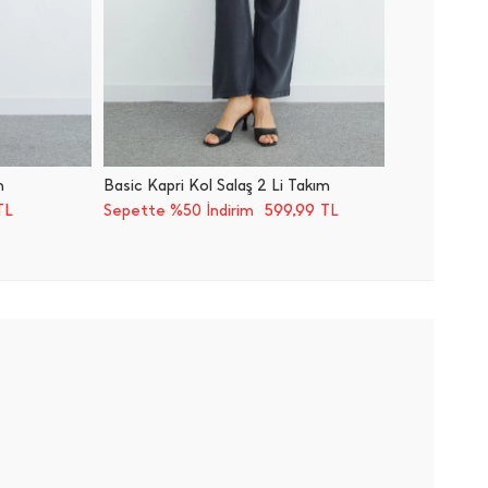
m
Basic Kapri Kol Salaş 2 Li Takım
Biyeli 
599,99
TL
Sepette %50 İndirim
TL
Sepette