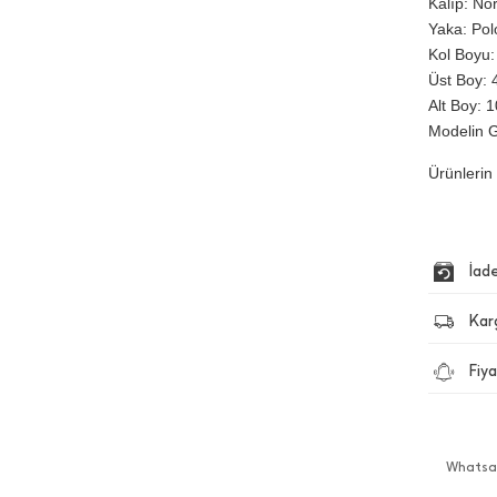
Kalıp: No
Yaka: Pol
Kol Boyu:
Üst Boy: 4
Alt Boy: 1
Modelin G
Ürünlerin 
İad
Kar
Fiya
Whatsap