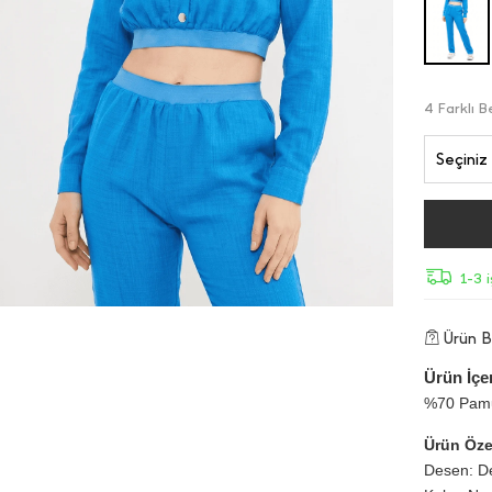
4 Farklı 
Seçiniz
1-3 
Ürün Bi
Ürün İçer
%70 Pamu
Ürün Özel
Desen: D