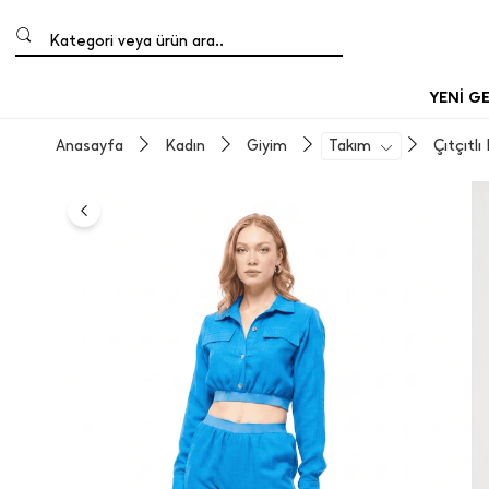
Kategori veya ürün ara..
YENİ G
Anasayfa
Kadın
Giyim
Takım
Çıtçıtlı