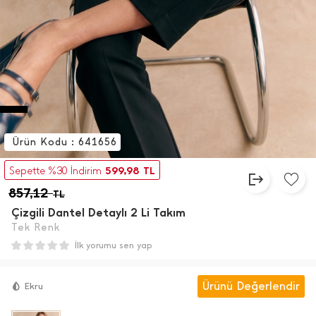
Ürün Kodu : 641656
599,98
Sepette %30 İndirim
TL
857,12
TL
Çizgili Dantel Detaylı 2 Li Takım
Tek Renk
İlk yorumu sen yap
Ürünü Değerlendir
Ekru