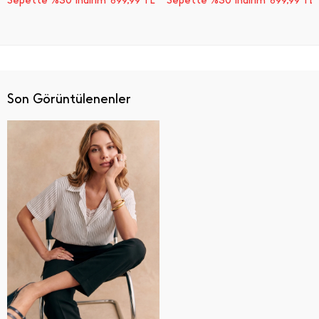
Sepette %30 İndirim
TL
Sepette %30 İndirim
TL
699,99
699,99
Son Görüntülenenler