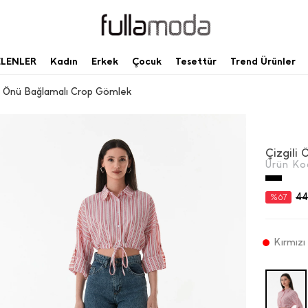
ELENLER
Kadın
Erkek
Çocuk
Tesettür
Trend Ürünler
li Önü Bağlamalı Crop Gömlek
Çizgili
Ürün Ko
44
%67
Kırmızı