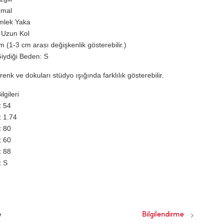
rmal
mlek Yaka
 Uzun Kol
 (1-3 cm arası değişkenlik gösterebilir.)
iydiği Beden: S
renk ve dokuları stüdyo ışığında farklılık gösterebilir.
lgileri
54
1.74
80
60
88
S
e