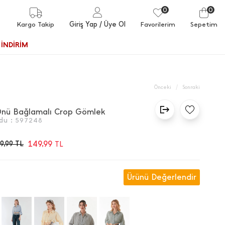
0
0
Giriş Yap
/ Üye Ol
Kargo Takip
Favorilerim
Sepetim
İNDİRİM
/
Önceki
Sonraki
 Önü Bağlamalı Crop Gömlek
du :
597248
149,99
9,99
TL
TL
Ürünü Değerlendir