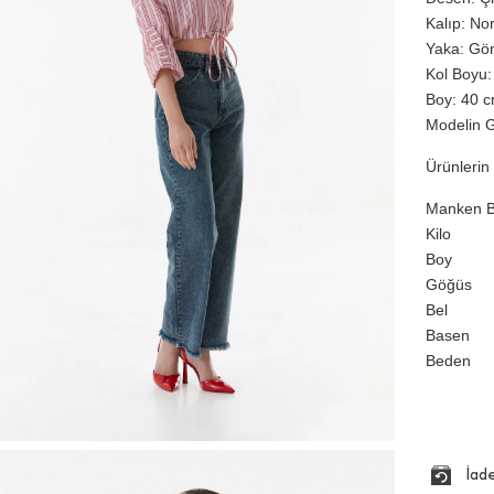
Kalıp: No
Yaka: Gö
Kol Boyu:
Boy: 40 cm
Modelin G
Ürünlerin 
Manken Bi
Kilo
Boy
Göğüs
Bel
Basen
Beden
İad