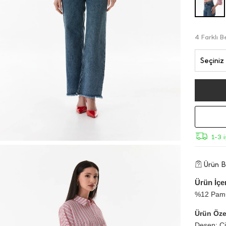
4 Farklı 
Seçiniz
1-3 
Ürün Bi
Ürün İçer
%12 Pamu
Ürün Özel
Desen: Çiz