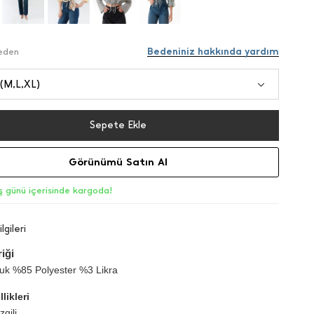
Bedeniniz hakkında yardım
Beden
 (M,L,XL)
Sepete Ekle
Görünümü Satın Al
iş günü içerisinde kargoda!
lgileri
iği
k %85 Polyester %3 Likra
likleri
gili