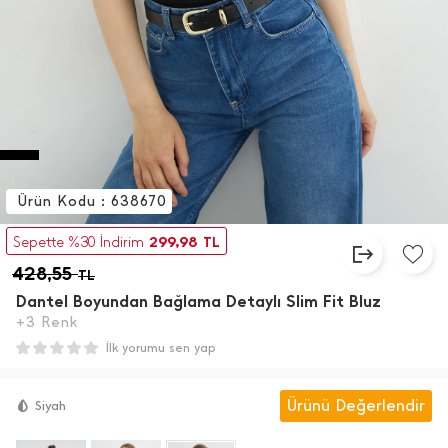
Ürün Kodu : 638670
299,98
Sepette %30 İndirim
TL
428,55
TL
Dantel Boyundan Bağlama Detaylı Slim Fit Bluz
+3 Renk
İlk yorumu sen yap
Ürünü Değerlendir
Siyah