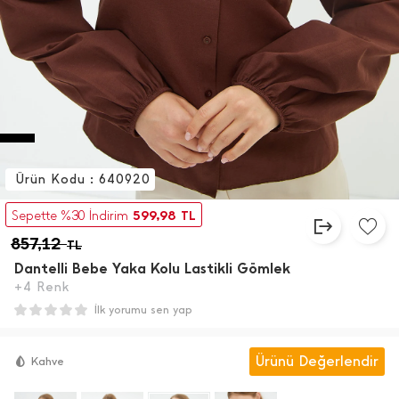
Ürün Kodu : 640920
599,98
Sepette %30 İndirim
TL
857,12
TL
Dantelli Bebe Yaka Kolu Lastikli Gömlek
+4 Renk
İlk yorumu sen yap
Ürünü Değerlendir
Kahve