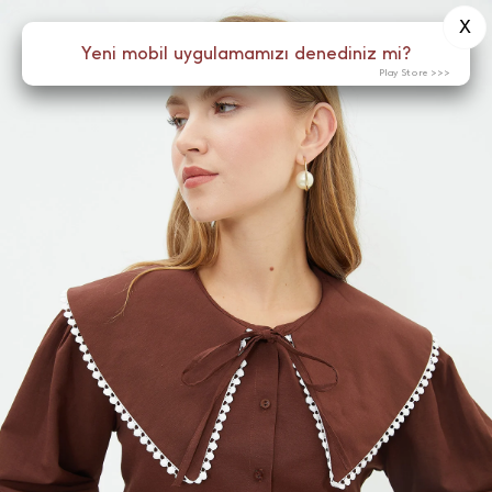
X
0
Yeni mobil uygulamamızı denediniz mi?
Menü
Play Store >>>