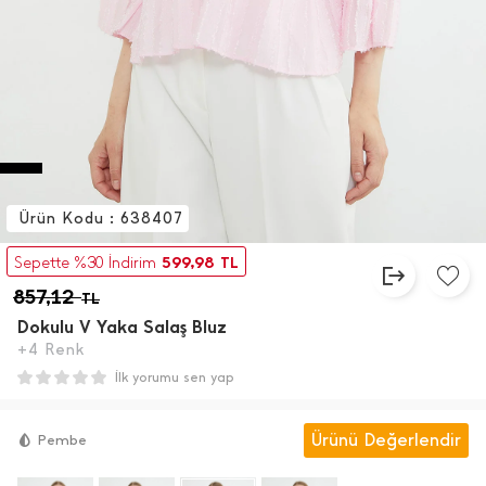
Ürün Kodu : 638407
599,98
Sepette %30 İndirim
TL
857,12
TL
Dokulu V Yaka Salaş Bluz
+4 Renk
İlk yorumu sen yap
Ürünü Değerlendir
Pembe