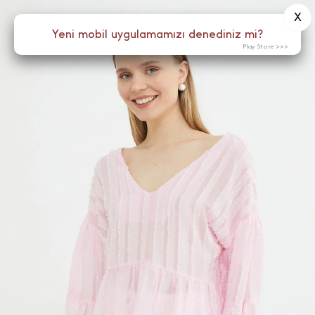
X
0
Yeni mobil uygulamamızı denediniz mi?
Menü
Play Store >>>