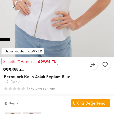
Ürün Kodu : 639918
699,98
Sepette %30 İndirim
TL
999,98
TL
Fermuarlı Kalın Askılı Peplum Bluz
+2 Renk
İlk yorumu sen yap
Ürünü Değerlendir
Beyaz