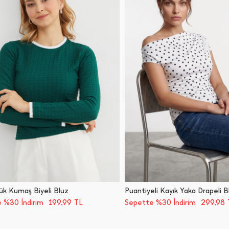
k Kumaş Biyeli Bluz
Puantiyeli Kayık Yaka Drapeli B
199,99
299,98
 %30 İndirim
TL
Sepette %30 İndirim