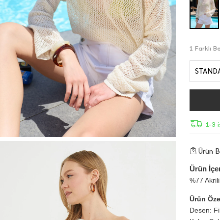
1 Farklı 
STAND
1-3 
Ürün Bi
Ürün İçer
%77 Akril
Ürün Özel
Desen: Fi