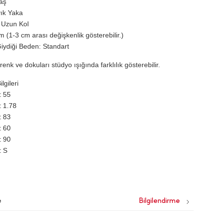
laş
ık Yaka
 Uzun Kol
 (1-3 cm arası değişkenlik gösterebilir.)
iydiği Beden: Standart
renk ve dokuları stüdyo ışığında farklılık gösterebilir.
lgileri
55
1.78
83
60
90
S
e