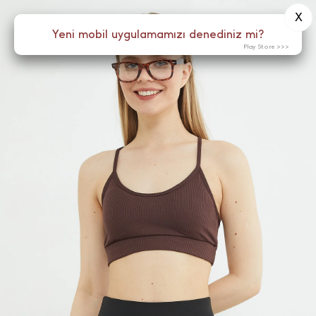
X
0
Yeni mobil uygulamamızı denediniz mi?
Menü
Play Store >>>