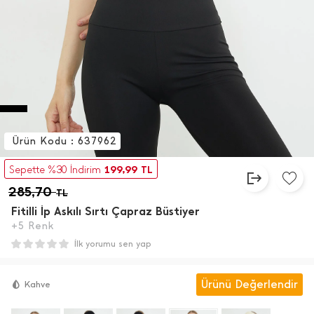
Ürün Kodu : 637962
199,99
Sepette %30 İndirim
TL
285,70
TL
Fitilli İ̇p Askılı Sırtı Çapraz Büstiyer
+5 Renk
İlk yorumu sen yap
Ürünü Değerlendir
Kahve