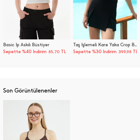
Basic İ̇p Askılı Büstiyer
Taş İ̇şlemeli Kare Yaka Crop Büstiyer
Sepette %40 İndirim
TL
Sepette %30 İndirim
TL
85,70
399,98
Son Görüntülenenler