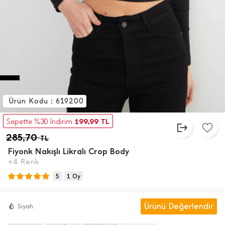
Ürün Kodu : 619200
199,99
Sepette %30 İndirim
TL
285,70
TL
Fiyonk Nakışlı Likralı Crop Body
+4 Renk
5
1 Oy
Ürünü Değerlendir
Siyah