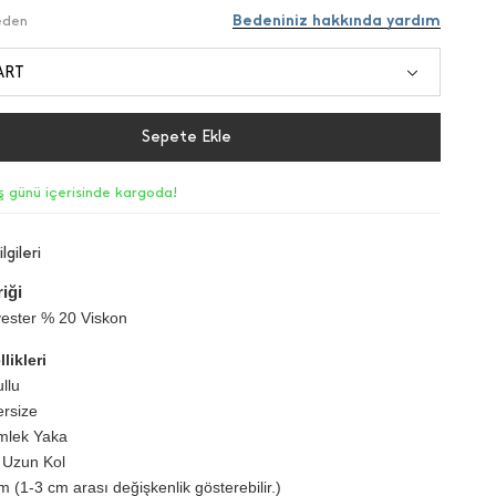
Bedeniniz hakkında yardım
Beden
ART
Sepete Ekle
iş günü içerisinde kargoda!
lgileri
iği
ester % 20 Viskon
likleri
llu
ersize
mlek Yaka
 Uzun Kol
 (1-3 cm arası değişkenlik gösterebilir.)