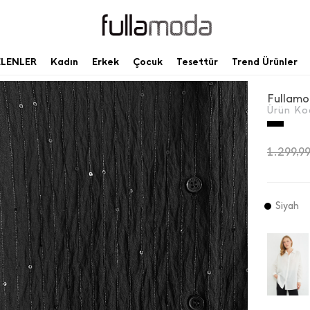
ELENLER
Kadın
Erkek
Çocuk
Tesettür
Trend Ürünler
Fullamo
Ürün Ko
1.299,9
Siyah