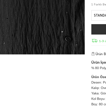
1 Farklı 
STAND
1-3 
Ürün Bi
Ürün İçer
% 80 Poly
Ürün Özel
Desen: Pu
Kalıp: Ov
Yaka: Gö
Kol Boyu:
Boy: 80 cm