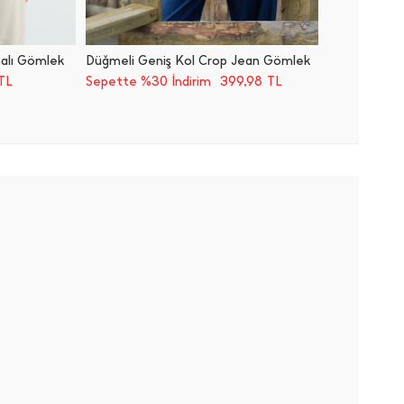
malı Gömlek
Düğmeli Geniş Kol Crop Jean Gömlek
Basic U
399,98
TL
Sepette %30 İndirim
TL
Sepette