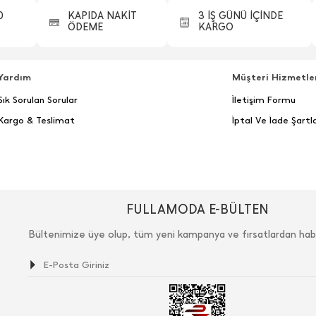
0
KAPIDA NAKİT
3 İŞ GÜNÜ İÇİNDE
ÖDEME
KARGO
Yardım
Müşteri Hizmetle
Sık Sorulan Sorular
İletişim Formu
Kargo & Teslimat
İptal Ve İade Şartla
FULLAMODA E-BÜLTEN
Bültenimize üye olup, tüm yeni kampanya ve fırsatlardan hab