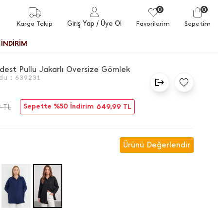
0
0
Giriş Yap
/ Üye Ol
Kargo Takip
Favorilerim
Sepetim
İNDİRİM
dest Pullu Jakarlı Oversize Gömlek
du :
639231
9
Sepette %50 İndirim
649,99
TL
TL
Ürünü Değerlendir