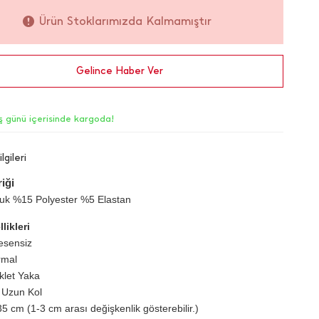
Ürün Stoklarımızda Kalmamıştır
Gelince Haber Ver
iş günü içerisinde kargoda!
lgileri
iği
k %15 Polyester %5 Elastan
likleri
esensiz
rmal
iklet Yaka
 Uzun Kol
5 cm (1-3 cm arası değişkenlik gösterebilir.)