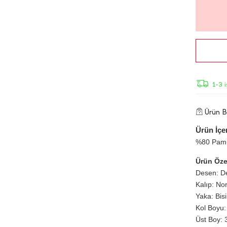
1-3 
Ürün Bi
Ürün İçer
%80 Pamu
Ürün Özel
Desen: D
Kalıp: No
Yaka: Bis
Kol Boyu:
Üst Boy: 3