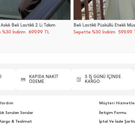
 Askılı Beli Lastikli 2 Li Takım
699,99
599,99
 %30 İndirim
TL
Sepette %30 İndirim
0
KAPIDA NAKİT
3 İŞ GÜNÜ İÇİNDE
ÖDEME
KARGO
Yardım
Müşteri Hizmetle
Sık Sorulan Sorular
İletişim Formu
Kargo & Teslimat
İptal Ve İade Şartla