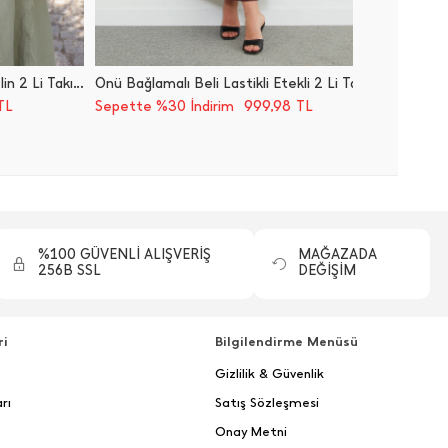
Beli Lastikli Püsküllü Etekli Müslin 2 Li Takım
Önü Bağlamalı Beli Lastikli Etekli 2 Li Takım
Önü Bağ
999,98
TL
Sepette %30 İndirim
TL
Sepette
%100 GÜVENLİ ALIŞVERİŞ
MAĞAZADA
256B SSL
DEĞİŞİM
ri
Bilgilendirme Menüsü
Gizlilik & Güvenlik
rı
Satış Sözleşmesi
Onay Metni