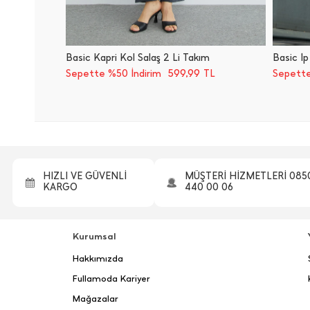
Basic Kapri Kol Salaş 2 Li Takım
Basic İ̇p
599,99
Sepette %50 İndirim
TL
Sepette
HIZLI VE GÜVENLİ
MÜŞTERİ HİZMETLERİ 085
KARGO
440 00 06
Kurumsal
Hakkımızda
Fullamoda Kariyer
Mağazalar