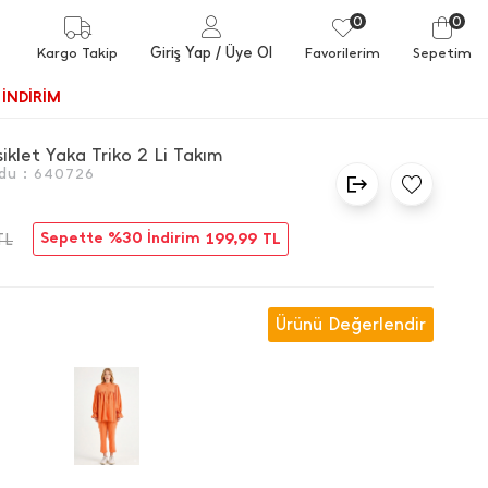
0
0
Giriş Yap
/ Üye Ol
Kargo Takip
Favorilerim
Sepetim
İNDİRİM
Bisiklet Yaka Triko 2 Li Takım
du :
640726
Sepette %30 İndirim
199,99
TL
TL
Ürünü Değerlendir