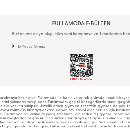
FULLAMODA E-BÜLTEN
Bültenimize üye olup, tüm yeni kampanya ve fırsatlardan hab
katılmaya hazır olun! Fullamoda ile kadın ve erkek giyimde kendi hikaye
ndlerini yakından takip eden Fullamoda, çeşitli kategorilerde sunduğu giyi
 koleksiyonuna sahiptir. Üstelik erkek giyim ve tesettür giyimde de çok f
olmayı mümkün kılmaya devam ediyor. Stil sahibi olan herkes için birbirin
yor. Fullamoda nın online alışveriş sitesinde, elbiseden dış giyime, mom p
li kumaşlardan oluşan ürünleri sizlerle bir araya getiriyoruz. Gündelik h
her zaman modaya ayak uydurmanıza olanak sağlıyor. Söz konusu stil is
evsim başlangıcında ilk durağınız Fullamoda olsun! Stil sahibi olan kadın ve