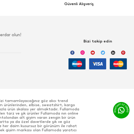
Güvenli Alışveriş
erdar olun!
Bizi takip edin
nizi tamamlayacağınız göz alıcı trend
m ürünlerinden, elbise, sweatshirt, kargo
azla ürün skalası yer almaktadır. Fullamoda
den tarz ve şık ürünler Fullamoda nın online
antolondan alt giyim varan zengin bir ürün
ayatta ya da özel davetlerde şık ve göz
e her daim kusursuz bir görünüm ile rahat
 erkek giyim markası olan Fullamoda yaratıcı