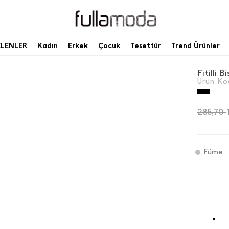
ELENLER
Kadın
Erkek
Çocuk
Tesettür
Trend Ürünler
Fitilli 
Ürün Ko
285,70
Füme