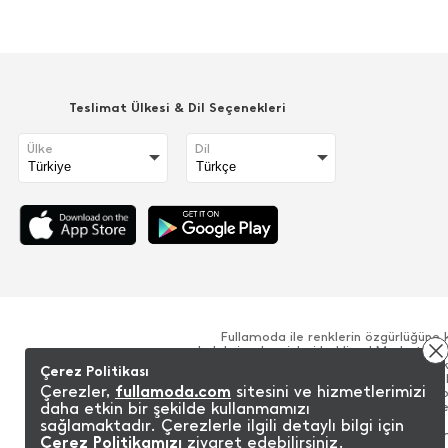
Teslimat Ülkesi & Dil Seçenekleri
Ülke
Dil
Fullamoda ile renklerin özgürlüğüne 
koleksiyonlar sizleri bekliyor! Moda tre
pantolon, tişört gibi yüzlerce zengin ürün
Çerez Politikası
iddialı ürünler ile her zaman rahat ve şık 
Çerezler,
fullamoda.com
sitesini ve hizmetlerimizi
alışveriş sitesinde beğenilerinize sunulu
daha etkin bir şekilde kullanmamızı
koleksiyonuna sahip, çok sayıda kalite
kamaştırıcı olmanızı sağlayan Fullamoda 
sağlamaktadır. Çerezlerle ilgili detaylı bilgi için
silüetler ile sizi sınırsız kılıyor. Yeni m
Çerez Politikamızı
ziyaret edebilirsiniz.