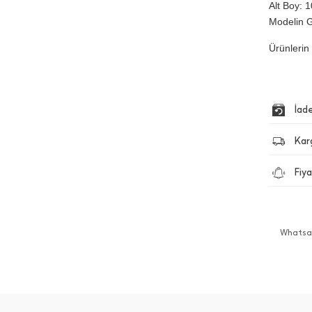
Alt Boy: 1
Modelin G
Ürünlerin 
İad
Kar
Fiya
Whatsap