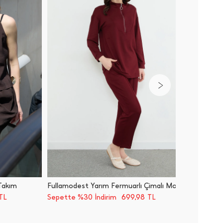
 Takım
Fullamodest Yarım Fermuarlı Çimalı Modal 2 Li Takım
Basic Be
699,98
TL
Sepette %30 İndirim
TL
Sepette