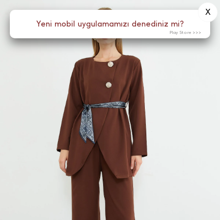
X
0
Yeni mobil uygulamamızı denediniz mi?
Menü
Play Store >>>