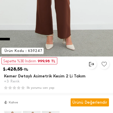
Ürün Kodu : 639247
999,98
Sepette %30 İndirim
TL
1.428,55
TL
Kemer Detaylı Asimetrik Kesim 2 Li Takım
+3 Renk
İlk yorumu sen yap
Ürünü Değerlendir
Kahve