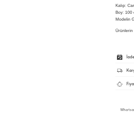
Kalıp: Car
Boy: 100 
Modelin G
Ürünlerin 
İad
Kar
Fiya
Whatsap