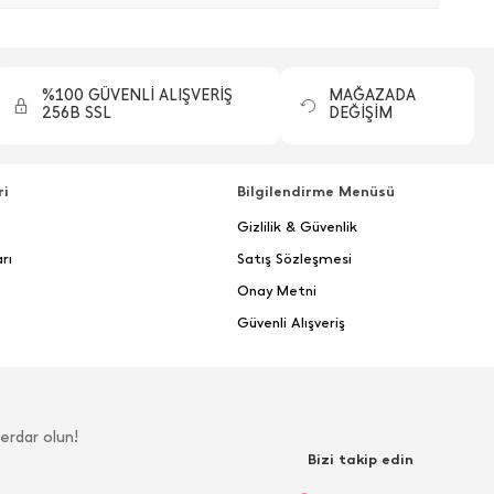
%100 GÜVENLİ ALIŞVERİŞ
MAĞAZADA
256B SSL
DEĞİŞİM
ri
Bilgilendirme Menüsü
Gizlilik & Güvenlik
rı
Satış Sözleşmesi
Onay Metni
Güvenli Alışveriş
erdar olun!
Bizi takip edin