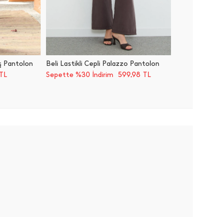
aş Pantolon
Beli Lastikli Cepli Palazzo Pantolon
Çizgili 
599,98
TL
Sepette %30 İndirim
TL
Sepette