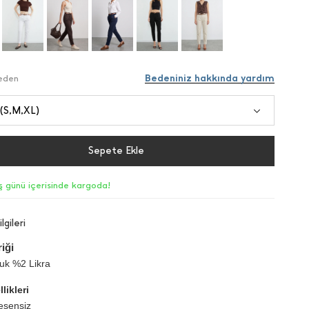
Bedeniniz hakkında yardım
Beden
 (S,M,XL)
Sepete Ekle
iş günü içerisinde kargoda!
lgileri
iği
k %2 Likra
likleri
esensiz