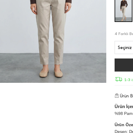
4 Farklı 
Seçiniz
1-3 
Ürün Bi
Ürün İçer
%98 Pamu
Ürün Özel
Desen: D