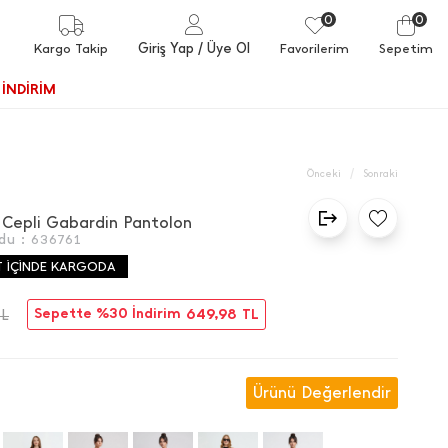
0
0
Giriş Yap
/ Üye Ol
Kargo Takip
Favorilerim
Sepetim
İNDİRİM
/
Önceki
Sonraki
 Cepli Gabardin Pantolon
du :
636761
T İÇİNDE KARGODA
Sepette %30 İndirim
649,98
TL
TL
Ürünü Değerlendir