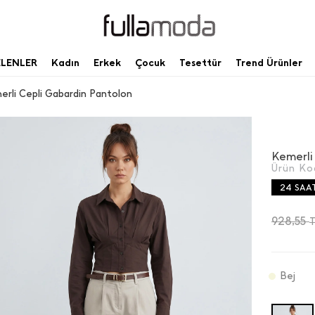
ELENLER
Kadın
Erkek
Çocuk
Tesettür
Trend Ürünler
rli Cepli Gabardin Pantolon
Kemerli
Ürün Ko
24 SAA
928,55
Bej