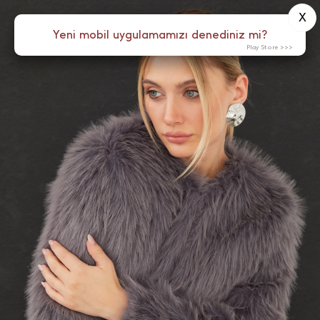
X
0
Yeni mobil uygulamamızı denediniz mi?
Menü
Play Store >>>