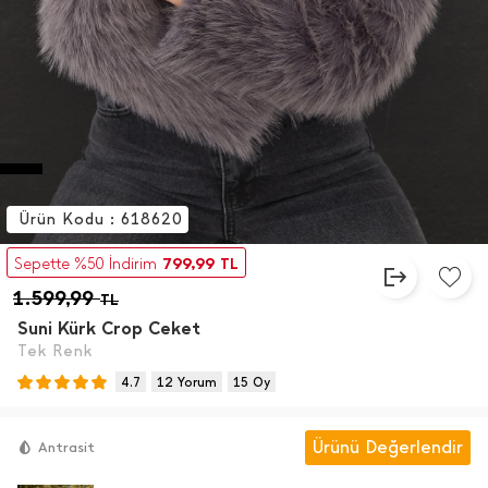
Ürün Kodu : 618620
799,99
Sepette %50 İndirim
TL
1.599,99
TL
Suni Kürk Crop Ceket
Tek Renk
4.7
12 Yorum
15 Oy
Ürünü Değerlendir
Antrasit