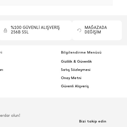
%100 GÜVENLİ ALIŞVERİŞ
MAĞAZADA
256B SSL
DEĞİŞİM
ri
Bilgilendirme Menüsü
Gizlilik & Güvenlik
rı
Satış Sözleşmesi
Onay Metni
Güvenli Alışveriş
erdar olun!
Bizi takip edin