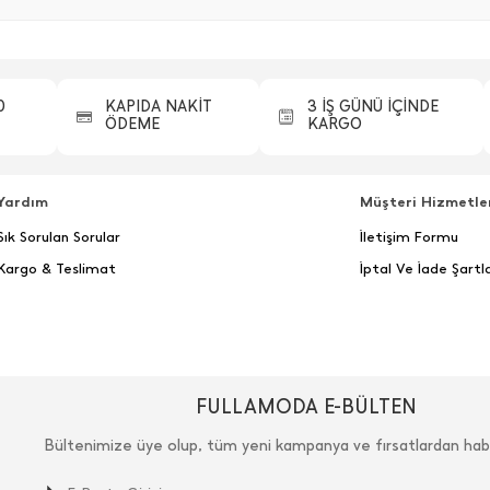
0
KAPIDA NAKİT
3 İŞ GÜNÜ İÇİNDE
ÖDEME
KARGO
Yardım
Müşteri Hizmetle
Sık Sorulan Sorular
İletişim Formu
Kargo & Teslimat
İptal Ve İade Şartla
FULLAMODA E-BÜLTEN
Bültenimize üye olup, tüm yeni kampanya ve fırsatlardan hab