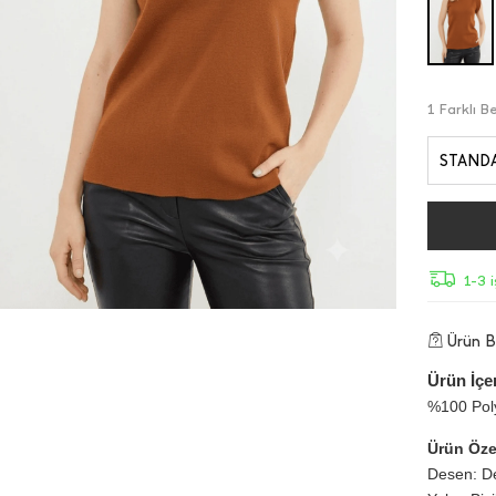
1 Farklı 
STAND
1-3 
Ürün Bi
Ürün İçer
%100 Pol
Ürün Özel
Desen: D