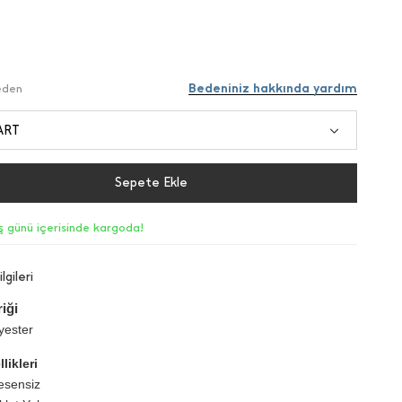
Bedeniniz hakkında yardım
Beden
ART
Sepete Ekle
iş günü içerisinde kargoda!
lgileri
iği
yester
likleri
esensiz