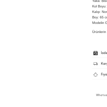
Yaka: Bis
Kol Boyu:
Kalıp: No
Boy: 65 cm
Modelin G
Ürünlerin 
İad
Kar
Fiya
Whatsap