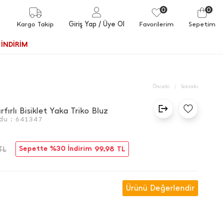
0
0
Giriş Yap
/ Üye Ol
Kargo Takip
Favorilerim
Sepetim
İNDİRİM
/
Önceki
Sonraki
fırlı Bisiklet Yaka Triko Bluz
du :
641347
Sepette %30 İndirim
99,98
TL
TL
Ürünü Değerlendir