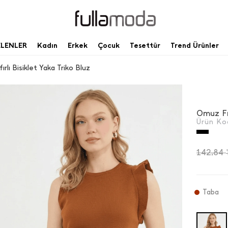
ELENLER
Kadın
Erkek
Çocuk
Tesettür
Trend Ürünler
ırlı Bisiklet Yaka Triko Bluz
Omuz Fır
Ürün Ko
142,84
Taba