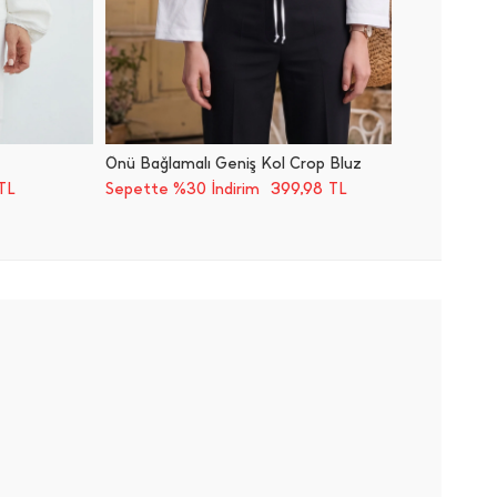
Önü Bağlamalı Geniş Kol Crop Bluz
Yandan 
399,98
TL
Sepette %30 İndirim
TL
Sepette