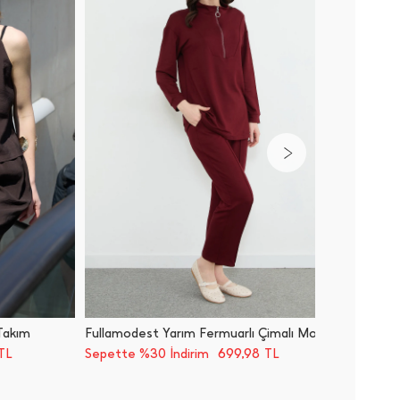
 Takım
Fullamodest Yarım Fermuarlı Çimalı Modal 2 Li Takım
Basic Be
699,98
TL
Sepette %30 İndirim
TL
Sepette