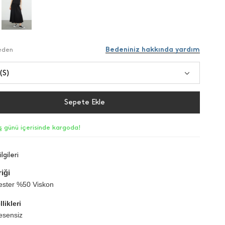
Bedeniniz hakkında yardım
Beden
(S)
Sepete Ekle
iş günü içerisinde kargoda!
lgileri
iği
ester %50 Viskon
likleri
esensiz