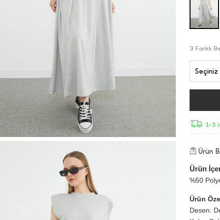
3 Farklı 
Seçiniz 
1-3 
Ürün Bi
Ürün İçer
%50 Poly
Ürün Özel
Desen: D