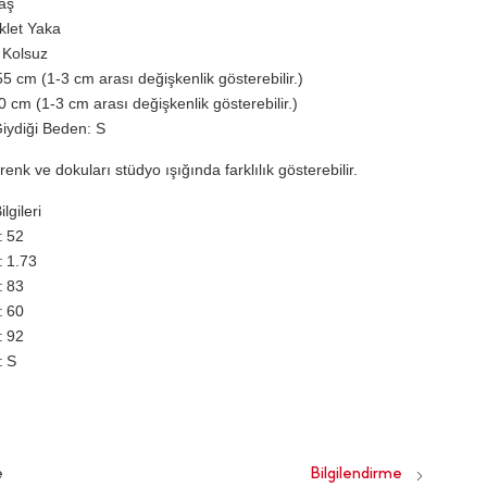
laş
iklet Yaka
 Kolsuz
5 cm (1-3 cm arası değişkenlik gösterebilir.)
0 cm (1-3 cm arası değişkenlik gösterebilir.)
iydiği Beden: S
renk ve dokuları stüdyo ışığında farklılık gösterebilir.
lgileri
52
1.73
83
60
92
S
e