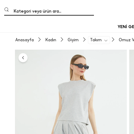
Kategori veya ürün ara..
YENİ G
Anasayfa
Kadın
Giyim
Takım
Omuz Va