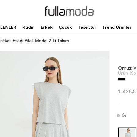
ELENLER
Kadın
Erkek
Çocuk
Tesettür
Trend Ürünler
tkalı Eteği Pileli Modal 2 Li Takım
Omuz Va
Ürün Ko
1.428,5
Gri