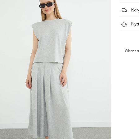
Kar
Fiya
Whatsap