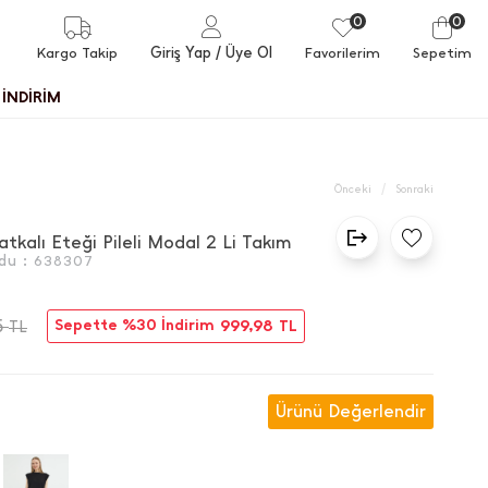
0
0
Giriş Yap
/ Üye Ol
Kargo Takip
Favorilerim
Sepetim
İNDİRİM
/
Önceki
Sonraki
tkalı Eteği Pileli Modal 2 Li Takım
du :
638307
5
Sepette %30 İndirim
999,98
TL
TL
Ürünü Değerlendir