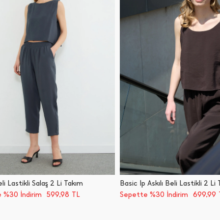
li Lastikli Salaş 2 Li Takım
Basic İ̇p Askılı Beli Lastikli 2 Li
599,98
699,99
 %30 İndirim
TL
Sepette %30 İndirim