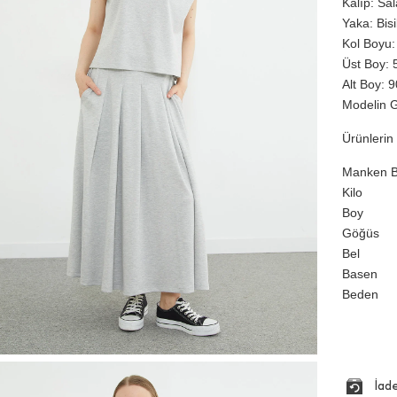
Kalıp: Sa
Yaka: Bis
Kol Boyu:
Üst Boy: 5
Alt Boy: 9
Modelin G
Ürünlerin 
Manken Bi
Kilo
Boy
Göğüs
Bel
Basen
Beden
İad