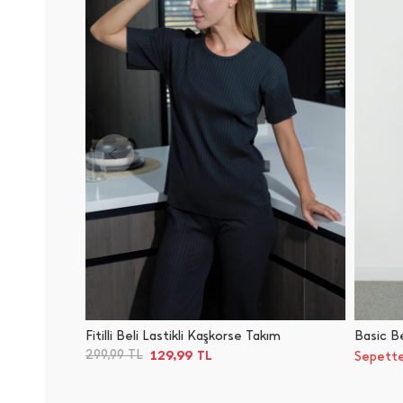
Fitilli Beli Lastikli Kaşkorse Takım
Basic Be
129,99
299,99
TL
TL
Sepette