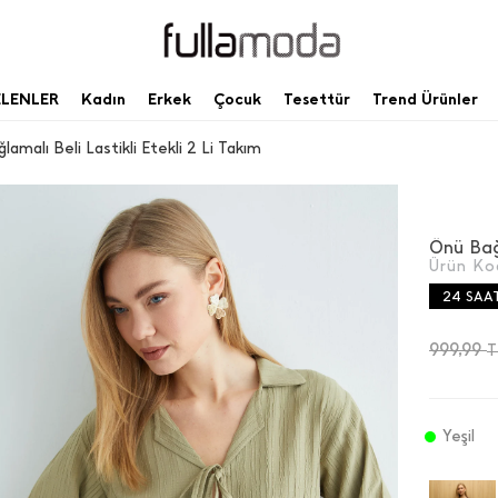
ELENLER
Kadın
Erkek
Çocuk
Tesettür
Trend Ürünler
amalı Beli Lastikli Etekli 2 Li Takım
Önü Bağl
Ürün Ko
24 SAA
999,99
T
Yeşil