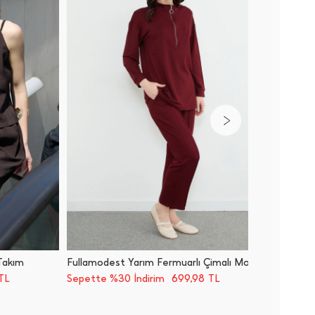
 Takım
Fullamodest Yarım Fermuarlı Çimalı Modal 2 Li Takım
Basic Be
699,98
TL
Sepette %30 İndirim
TL
Sepette