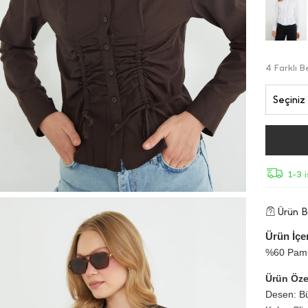
4 Farklı 
Seçiniz
1-3 
Ürün Bi
Ürün İçer
%60 Pamu
Ürün Özel
Desen: B