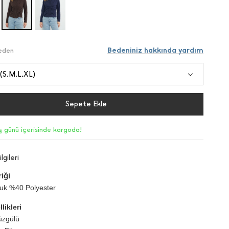
Bedeniniz hakkında yardım
Beden
 (S,M,L,XL)
Sepete Ekle
iş günü içerisinde kargoda!
lgileri
iği
k %40 Polyester
likleri
üzgülü