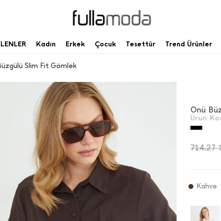
ELENLER
Kadın
Erkek
Çocuk
Tesettür
Trend Ürünler
üzgülü Slim Fit Gömlek
Önü Büz
Ürün Ko
714,27
Kahve