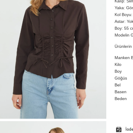
Kalıp: Sli
Yaka: Gö
Kol Boyu:
Astar: Yo
Boy: 55 cm
Modelin G
Ürünlerin 
Manken Bi
Kilo
Boy
Göğüs
Bel
Basen
Beden
İad