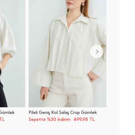
 Gömlek
Pileli Geniş Kol Salaş Crop Gömlek
Basic Pe
499,98
TL
Sepette %30 İndirim
TL
Sepette