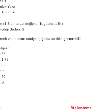
m Fit
mlek Yaka
 Uzun Kol
k
 (1-3 cm arası değişkenlik gösterebilir.)
iydiği Beden: S
renk ve dokuları stüdyo ışığında farklılık gösterebilir.
lgileri
55
1.78
83
60
90
S
e