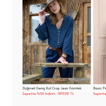
Düğmeli Geniş Kol Crop Jean Gömlek
Basic Pe
399,98
Sepette %30 İndirim
TL
Sepette