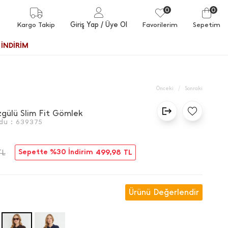
0
0
Giriş Yap
/ Üye Ol
Kargo Takip
Favorilerim
Sepetim
İNDİRİM
/
Önceki
Sonraki
gülü Slim Fit Gömlek
du :
639375
Sepette %30 İndirim
499,98
TL
TL
Ürünü Değerlendir