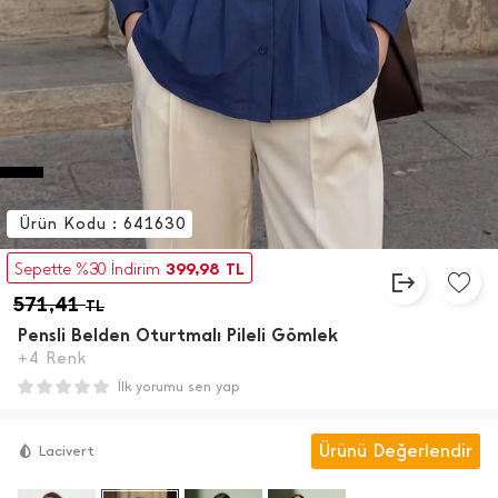
Ürün Kodu : 641630
399,98
Sepette %30 İndirim
TL
571,41
TL
Pensli Belden Oturtmalı Pileli Gömlek
+4 Renk
İlk yorumu sen yap
Ürünü Değerlendir
Lacivert