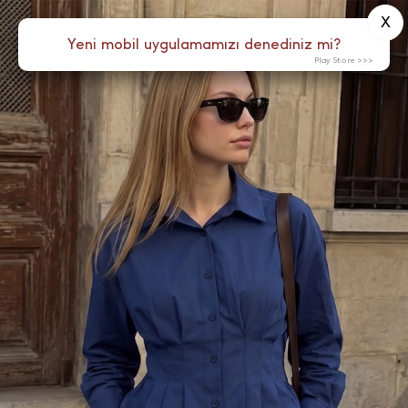
X
0
Yeni mobil uygulamamızı denediniz mi?
Menü
Play Store >>>