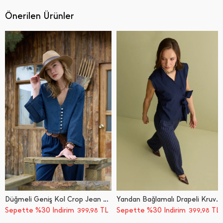
Önerilen Ürünler
Düğmeli Geniş Kol Crop Jean Gömlek
Yandan Bağlamalı Drapeli Kruvaze Yaka Gömlek
Sepette %30 İndirim
TL
Sepette %30 İndirim
TL
399,98
399,98