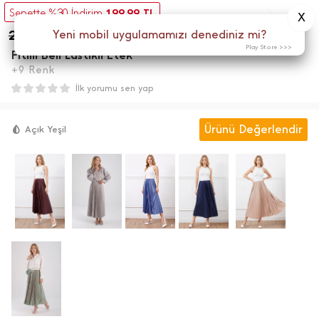
199,99
Sepette %30 İndirim
TL
X
0
285,70
Yeni mobil uygulamamızı denediniz mi?
Menü
TL
Play Store >>>
Fitilli Beli Lastikli Etek
+9 Renk
İlk yorumu sen yap
Ürünü Değerlendir
Açık Yeşil