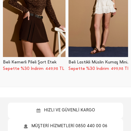
Beli Kemerli Pileli Şort Etek
Beli Lastikli Müslin Kumaş Mini Boy Şort Etek
Sepette %30 İndirim
TL
Sepette %30 İndirim
TL
449,98
499,98
HIZLI VE GÜVENLİ KARGO
MÜŞTERİ HİZMETLERİ 0850 440 00 06