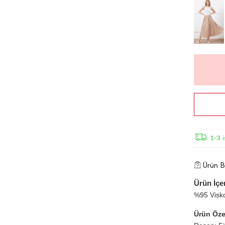
1-3 
Ürün Bi
Ürün İçer
%95 Visk
Ürün Özel