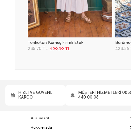
Terikoton Kumaş Fırfırlı Etek
Bürümcü
199,99
285,70
TL
428,56
TL
HIZLI VE GÜVENLİ
MÜŞTERİ HİZMETLERİ 085
KARGO
440 00 06
Kurumsal
Hakkımızda