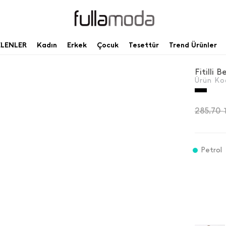
ELENLER
Kadın
Erkek
Çocuk
Tesettür
Trend Ürünler
Fitilli B
Ürün Ko
285,70
Petrol