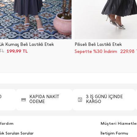
k Kumaş Beli Lastikli Etek
Piliseli Beli Lastikli Etek
199,99
TL
TL
229,98
Sepette %30 İndirim
0
KAPIDA NAKİT
3 İŞ GÜNÜ İÇİNDE
ÖDEME
KARGO
Yardım
Müşteri Hizmetle
Sık Sorulan Sorular
İletişim Formu