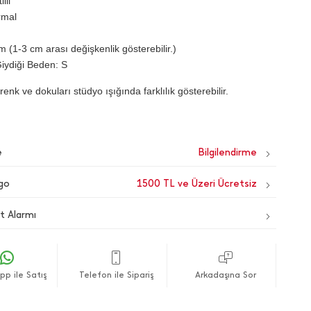
lli
rmal
 (1-3 cm arası değişkenlik gösterebilir.)
iydiği Beden: S
renk ve dokuları stüdyo ışığında farklılık gösterebilir.
e
go
1500 TL ve Üzeri Ücretsiz
t Alarmı
p ile Satış
Telefon ile Sipariş
Arkadaşına Sor