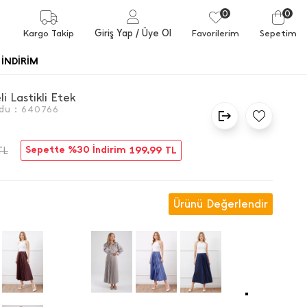
0
0
Giriş Yap
/ Üye Ol
Kargo Takip
Favorilerim
Sepetim
İNDİRİM
eli Lastikli Etek
du :
640766
Sepette %30 İndirim
199,99
TL
TL
Ürünü Değerlendir