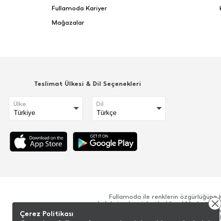
Fullamoda Kariyer
Mağazalar
Teslimat Ülkesi & Dil Seçenekleri
Ülke
Dil
Fullamoda ile renklerin özgürlüğüne 
koleksiyonlar sizleri bekliyor! Moda tre
pantolon, tişört gibi yüzlerce zengin ürün
Çerez Politikası
iddialı ürünler ile her zaman rahat ve şık 