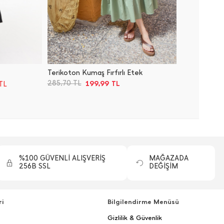
Terikoton Kumaş Fırfırlı Etek
Beli Las
199,99
285,70
TL
TL
TL
Sepette
%100 GÜVENLİ ALIŞVERİŞ
MAĞAZADA
256B SSL
DEĞİŞİM
ri
Bilgilendirme Menüsü
Gizlilik & Güvenlik