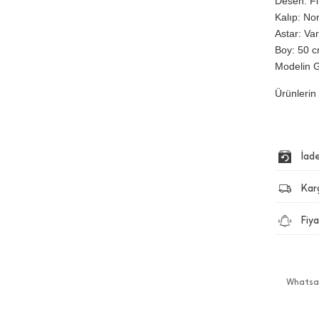
Desen: Fiti
Kalıp: No
Astar: Var
Boy: 50 cm
Modelin G
Ürünlerin 
İad
Kar
Fiya
Whatsap