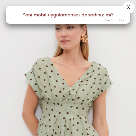
X
0
Yeni mobil uygulamamızı denediniz mi?
Menü
Play Store >>>