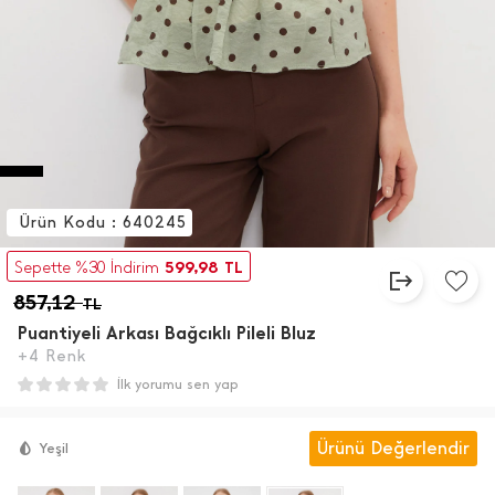
Ürün Kodu : 640245
599,98
Sepette %30 İndirim
TL
857,12
TL
Puantiyeli Arkası Bağcıklı Pileli Bluz
+4 Renk
İlk yorumu sen yap
Ürünü Değerlendir
Yeşil