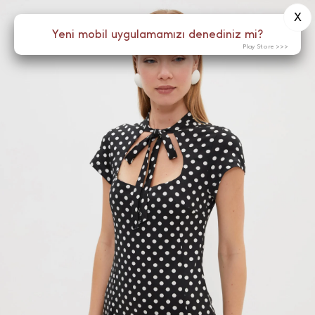
X
0
Yeni mobil uygulamamızı denediniz mi?
Menü
Play Store >>>