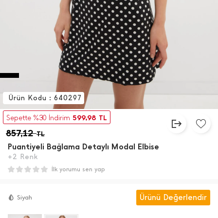
Ürün Kodu : 640297
599,98
Sepette %30 İndirim
TL
857,12
TL
Puantiyeli Bağlama Detaylı Modal Elbise
+2 Renk
İlk yorumu sen yap
Ürünü Değerlendir
Siyah