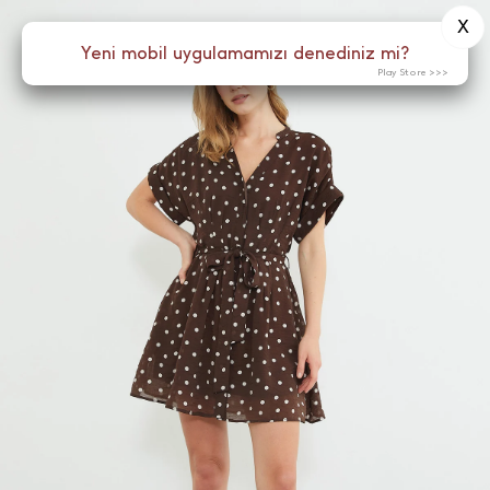
X
0
Yeni mobil uygulamamızı denediniz mi?
Menü
Play Store >>>