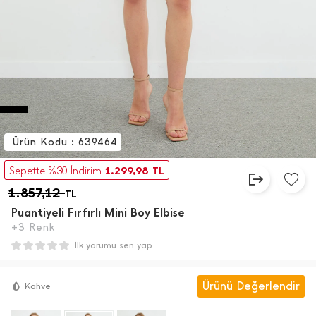
Ürün Kodu : 639464
1.299,98
Sepette %30 İndirim
TL
1.857,12
TL
Puantiyeli Fırfırlı Mini Boy Elbise
+3 Renk
İlk yorumu sen yap
Ürünü Değerlendir
Kahve