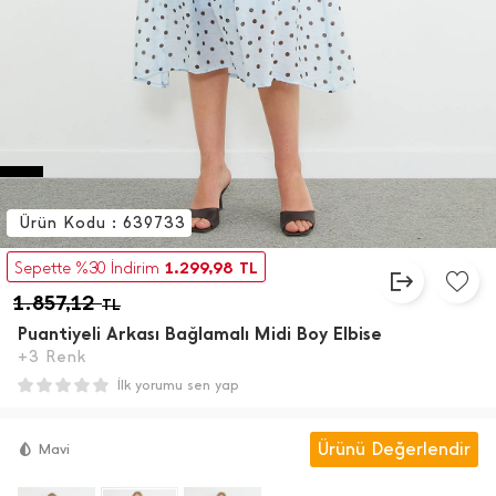
Ürün Kodu : 639733
1.299,98
Sepette %30 İndirim
TL
1.857,12
TL
Puantiyeli Arkası Bağlamalı Midi Boy Elbise
+3 Renk
İlk yorumu sen yap
Ürünü Değerlendir
Mavi