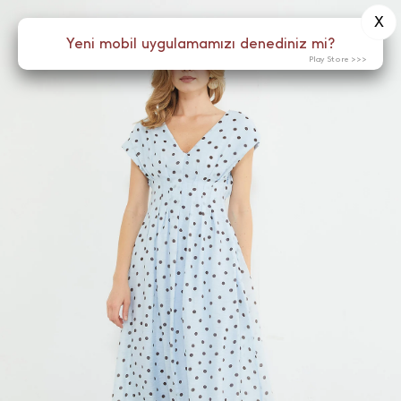
X
0
Yeni mobil uygulamamızı denediniz mi?
Menü
Play Store >>>