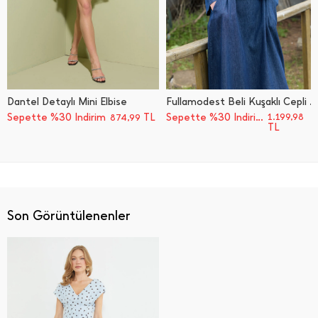
Dantel Detaylı Mini Elbise
Fullamodest Beli Kuşaklı Cepli Jean 2 Li Takım
Sepette %30 İndirim
TL
Sepette %30 İndirim
1.199,98
874,99
TL
Son Görüntülenenler