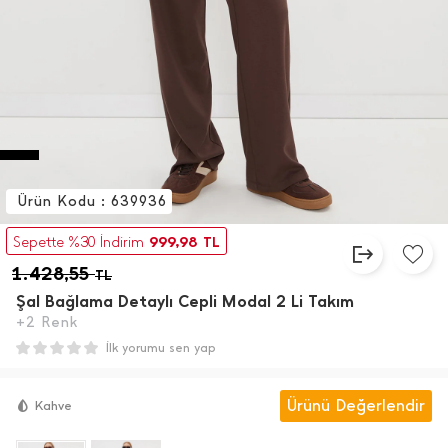
Ürün Kodu : 639936
999,98
Sepette %30 İndirim
TL
1.428,55
TL
Şal Bağlama Detaylı Cepli Modal 2 Li Takım
+2 Renk
İlk yorumu sen yap
Ürünü Değerlendir
Kahve