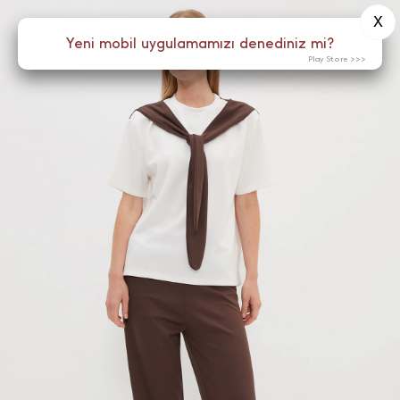
X
0
Yeni mobil uygulamamızı denediniz mi?
Menü
Play Store >>>