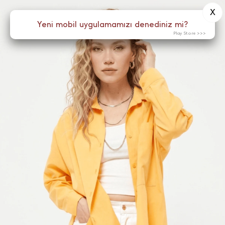
X
0
Yeni mobil uygulamamızı denediniz mi?
Menü
Play Store >>>