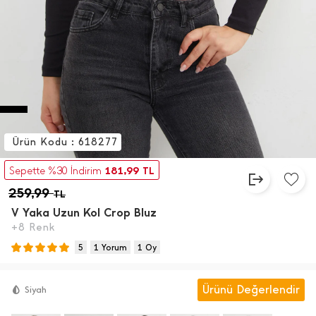
Ürün Kodu : 618277
181,99
Sepette %30 İndirim
TL
259,99
TL
V Yaka Uzun Kol Crop Bluz
+8 Renk
5
1 Yorum
1 Oy
Ürünü Değerlendir
Siyah