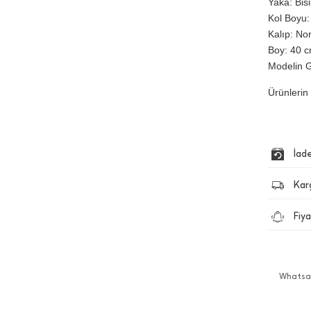
Yaka: Bis
Kol Boyu:
Kalıp: No
Boy: 40 cm
Modelin G
Ürünlerin 
İad
Kar
Fiya
Whatsap