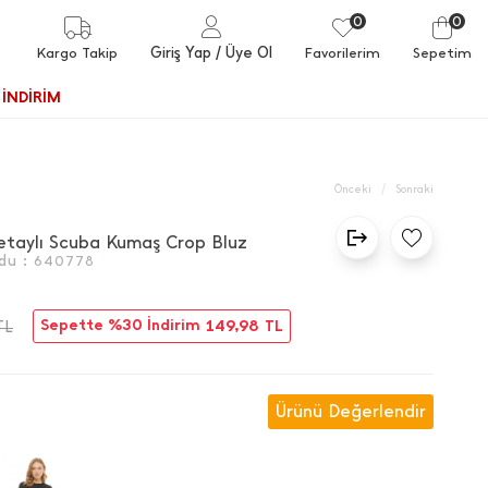
0
0
Giriş Yap
/ Üye Ol
Kargo Takip
Favorilerim
Sepetim
İNDİRİM
/
Önceki
Sonraki
Detaylı Scuba Kumaş Crop Bluz
du :
640778
Sepette %30 İndirim
149,98
TL
TL
Ürünü Değerlendir