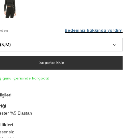
Bedeniniz hakkında yardım
Beden
 (S,M)
Sepete Ekle
iş günü içerisinde kargoda!
lgileri
iği
ester %5 Elastan
likleri
esensiz