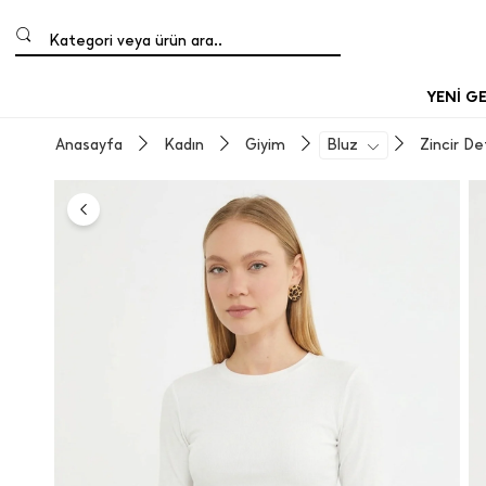
Kategori veya ürün ara..
YENİ G
Anasayfa
Kadın
Giyim
Bluz
Zincir D