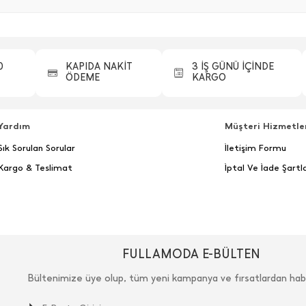
0
KAPIDA NAKİT
3 İŞ GÜNÜ İÇİNDE
ÖDEME
KARGO
Yardım
Müşteri Hizmetle
Sık Sorulan Sorular
İletişim Formu
Kargo & Teslimat
İptal Ve İade Şartla
FULLAMODA E-BÜLTEN
Bültenimize üye olup, tüm yeni kampanya ve fırsatlardan hab