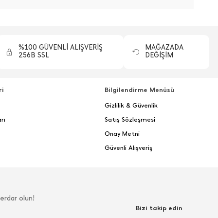
%100 GÜVENLİ ALIŞVERİŞ
MAĞAZADA
256B SSL
DEĞİŞİM
ri
Bilgilendirme Menüsü
Gizlilik & Güvenlik
rı
Satış Sözleşmesi
Onay Metni
Güvenli Alışveriş
erdar olun!
Bizi takip edin