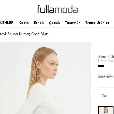
ELENLER
Kadın
Erkek
Çocuk
Tesettür
Trend Ürünler
etaylı Scuba Kumaş Crop Bluz
Zincir 
Ürün Ko
214,27
Ekru