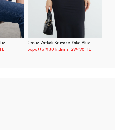
luz
Omuz Vatkalı Kruvaze Yaka Bluz
Önden B
299,98
TL
Sepette %30 İndirim
TL
Sepette