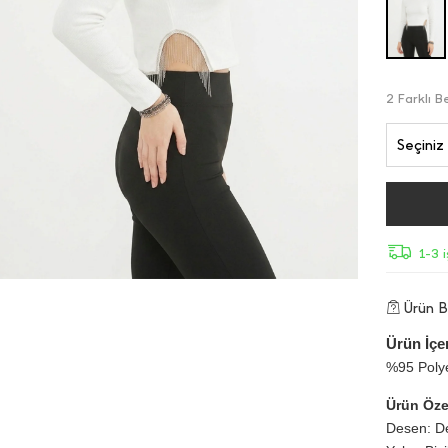
2 Farklı 
Seçiniz
1-3 
Ürün Bi
Ürün İçer
%95 Poly
Ürün Özel
Desen: D