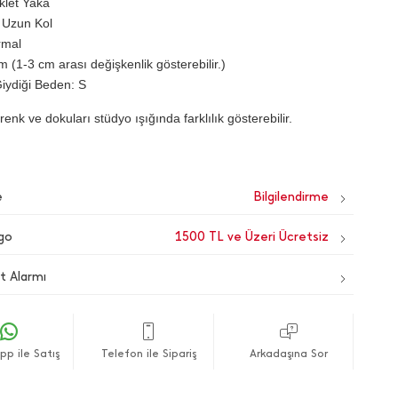
iklet Yaka
 Uzun Kol
rmal
 (1-3 cm arası değişkenlik gösterebilir.)
iydiği Beden: S
renk ve dokuları stüdyo ışığında farklılık gösterebilir.
e
go
1500 TL ve Üzeri Ücretsiz
t Alarmı
p ile Satış
Telefon ile Sipariş
Arkadaşına Sor