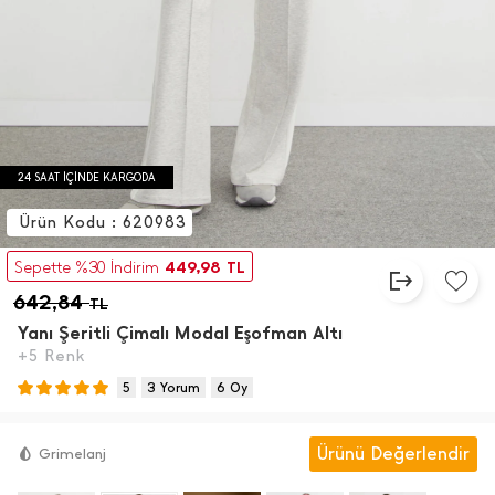
24 SAAT İÇİNDE KARGODA
Ürün Kodu : 620983
449,98
Sepette %30 İndirim
TL
642,84
TL
Yanı Şeritli Çimalı Modal Eşofman Altı
+5 Renk
5
3 Yorum
6 Oy
Ürünü Değerlendir
Grimelanj