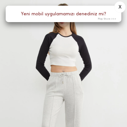
X
0
Yeni mobil uygulamamızı denediniz mi?
Menü
Play Store >>>