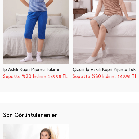
İ̇p Askılı Kapri Pijama Takımı
Çizgili İ̇p Askılı Kapri Pijama Takımı
Sepette %30 İndirim
TL
Sepette %30 İndirim
TL
149,98
149,98
Son Görüntülenenler