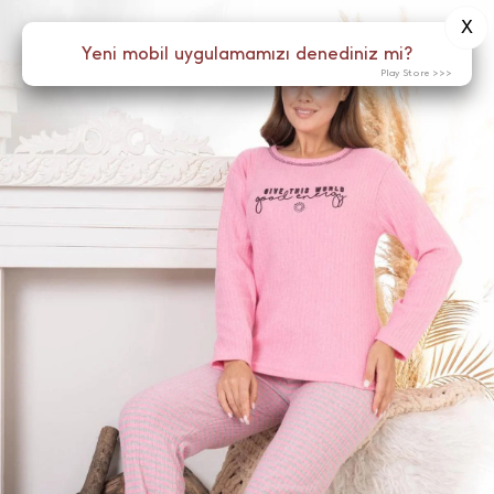
X
0
Yeni mobil uygulamamızı denediniz mi?
Menü
Play Store >>>