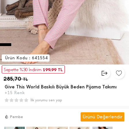
Ürün Kodu : 641554
199,99
Sepette %30 İndirim
TL
285,70
TL
Give This World Baskılı Büyük Beden Pijama Takımı
+15 Renk
İlk yorumu sen yap
Ürünü Değerlendir
Pembe