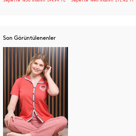
Sepette %30 İndirim
TL
Sepette %40 İndirim
TL
199,99
171,42
Son Görüntülenenler