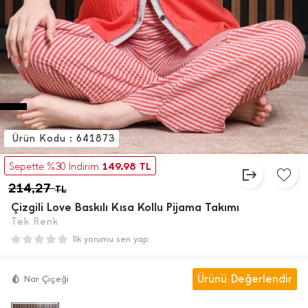
Ürün Kodu : 641873
149,98
Sepette %30 İndirim
TL
214,27
TL
Çizgili Love Baskılı Kısa Kollu Pijama Takımı
Tek Renk
İlk yorumu sen yap
Ürünü Değerlendir
Nar Çiçeği