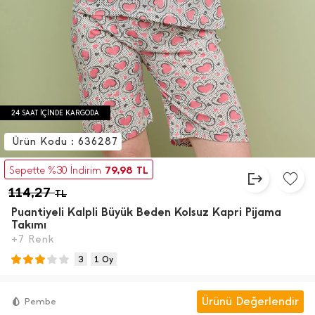
24 SAAT İÇİNDE KARGODA
Ürün Kodu : 636287
79,98
Sepette %30 İndirim
TL
114,27
TL
Puantiyeli Kalpli Büyük Beden Kolsuz Kapri Pijama
Takımı
+7 Renk
3
1 Oy
Ürünü Değerlendir
Pembe