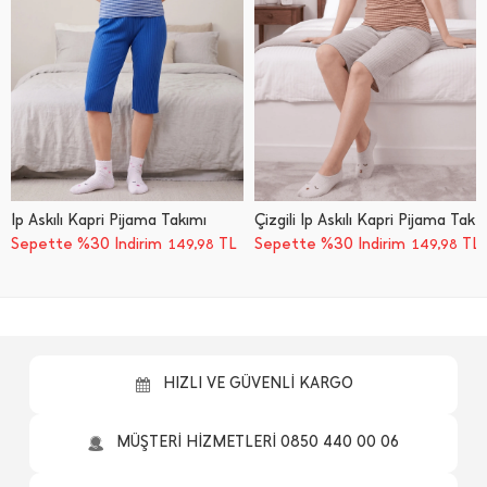
İ̇p Askılı Kapri Pijama Takımı
Çizgili İ̇p Askılı Kapri Pijama Takımı
Sepette %30 İndirim
TL
Sepette %30 İndirim
TL
149,98
149,98
HIZLI VE GÜVENLİ KARGO
MÜŞTERİ HİZMETLERİ 0850 440 00 06