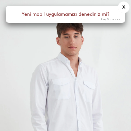
X
0
Yeni mobil uygulamamızı denediniz mi?
Menü
Play Store >>>