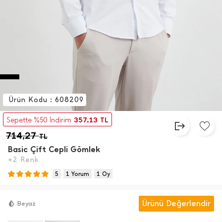
Ürün Kodu : 608209
357,13
Sepette %50 İndirim
TL
714,27
TL
Basic Çift Cepli Gömlek
+2 Renk
5
1 Yorum
1 Oy
Ürünü Değerlendir
Beyaz