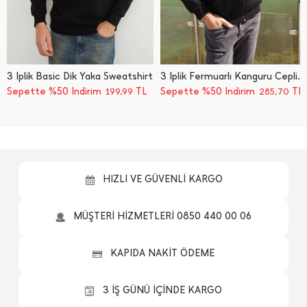
3 İ̇plik Basic Dik Yaka Sweatshirt
3 İ̇plik Fermuarlı Kanguru Cepli Sweatshirt
Sepette %50 İndirim
TL
Sepette %50 İndirim
TL
199,99
285,70
HIZLI VE GÜVENLİ KARGO
MÜŞTERİ HİZMETLERİ 0850 440 00 06
KAPIDA NAKİT ÖDEME
3 İŞ GÜNÜ İÇİNDE KARGO