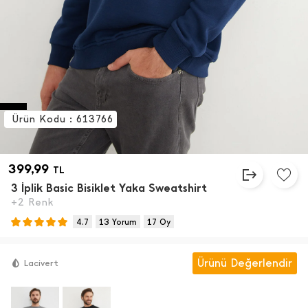
Ürün Kodu : 613766
399,99
TL
3 İ̇plik Basic Bisiklet Yaka Sweatshirt
+2 Renk
4.7
13 Yorum
17 Oy
Ürünü Değerlendir
Lacivert