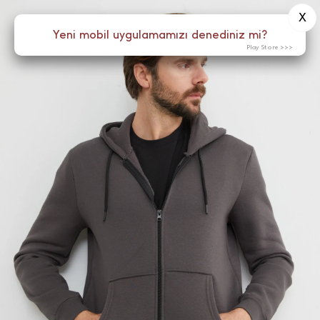
X
0
Yeni mobil uygulamamızı denediniz mi?
Menü
Play Store >>>