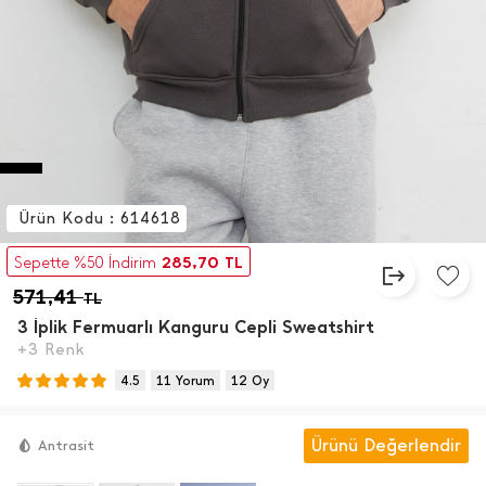
Ürün Kodu : 614618
285,70
Sepette %50 İndirim
TL
571,41
TL
3 İ̇plik Fermuarlı Kanguru Cepli Sweatshirt
+3 Renk
4.5
11 Yorum
12 Oy
Ürünü Değerlendir
Antrasit