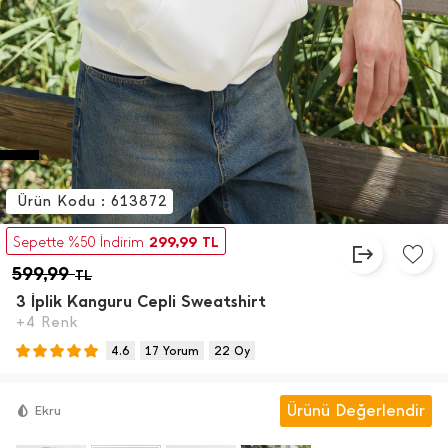
Ürün Kodu : 613872
299,99
Sepette %50 İndirim
TL
599,99
TL
3 İ̇plik Kanguru Cepli Sweatshirt
+4 Renk
4.6
17 Yorum
22 Oy
Ürünü Değerlendir
Ekru