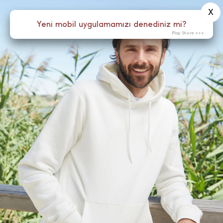
X
0
Yeni mobil uygulamamızı denediniz mi?
Menü
Play Store >>>