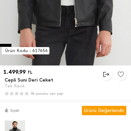
Ürün Kodu : 617656
1.499,99
TL
Cepli Suni Deri Ceket
Tek Renk
İlk yorumu sen yap
Ürünü Değerlendir
Siyah