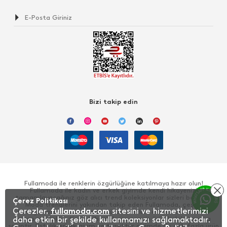
Bizi takip edin
Fullamoda ile renklerin özgürlüğüne katılmaya hazır olun!
Fullamoda ile kadın ve erkek giyimde kendi hikayenizi
tamamlayacağınız göz alıcı trend koleksiyonlar sizleri bekliyor!
Çerez Politikası
Moda trendlerini yakından takip eden Fullamoda, çeşitli
Çerezler,
fullamoda.com
sitesini ve hizmetlerimizi
kategorilerde sunduğu giyim ürünlerinden, elbise, sweatshirt,
kargo pantolon, tişört gibi yüzlerce zengin ürün koleksiyonuna
daha etkin bir şekilde kullanmamızı sağlamaktadır.
sahiptir. Üstelik erkek giyim ve tesettür giyimde de çok fazla ürün