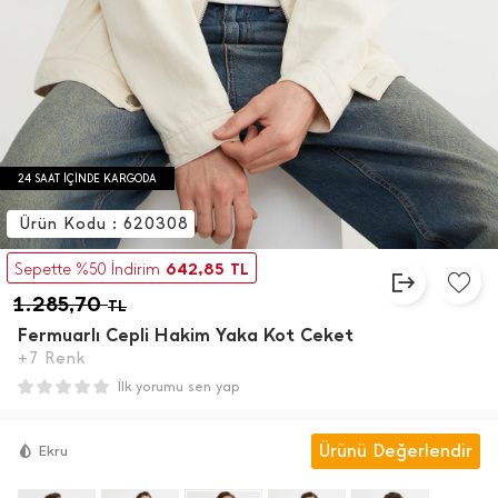
24 SAAT İÇİNDE KARGODA
Ürün Kodu : 620308
642,85
Sepette %50 İndirim
TL
1.285,70
TL
Fermuarlı Cepli Hakim Yaka Kot Ceket
+7 Renk
İlk yorumu sen yap
Ürünü Değerlendir
Ekru