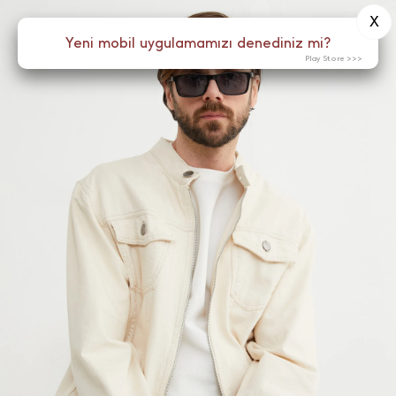
X
0
Yeni mobil uygulamamızı denediniz mi?
Menü
Play Store >>>