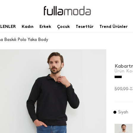
ELENLER
Kadın
Erkek
Çocuk
Tesettür
Trend Ürünler
 Baskılı Polo Yaka Body
Kabartm
Ürün Ko
599,99
T
Siyah