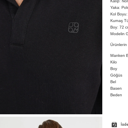
Kalıp: No
Yaka: Pol
Kol Boyu:
Kumaş Tü
Boy: 72 cm
Modelin G
Ürünlerin 
Manken Bi
Kilo
Boy
Göğüs
Bel
Basen
Beden
İad