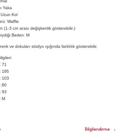
rmal
o Yaka
 Uzun Kol
rü: Waffle
 (1-3 cm arası değişkenlik gösterebilir.)
iydiği Beden: M
renk ve dokuları stüdyo ışığında farklılık gösterebilir.
lgileri
71
185
103
80
93
M
e