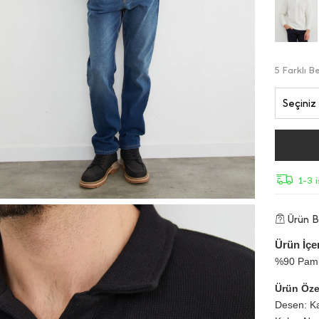
5 Farklı 
Seçiniz
1-3 
Ürün Bi
Ürün İçer
%90 Pamu
Ürün Özel
Desen: Ka