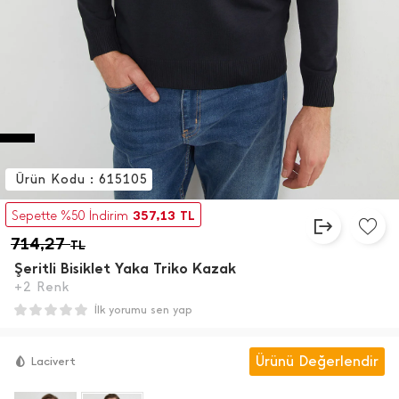
Ürün Kodu : 615105
357,13
Sepette %50 İndirim
TL
714,27
TL
Şeritli Bisiklet Yaka Triko Kazak
+2 Renk
İlk yorumu sen yap
Ürünü Değerlendir
Lacivert